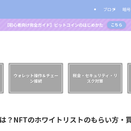
ブログ
暗号
【初心者向け完全ガイド】ビットコインのはじめかた
こちら
ウォレット操作＆チェー
税金・セキュリティ・リ
ン接続
スク対策
 Cat）とは？NFTのホワイトリストのもらい方・