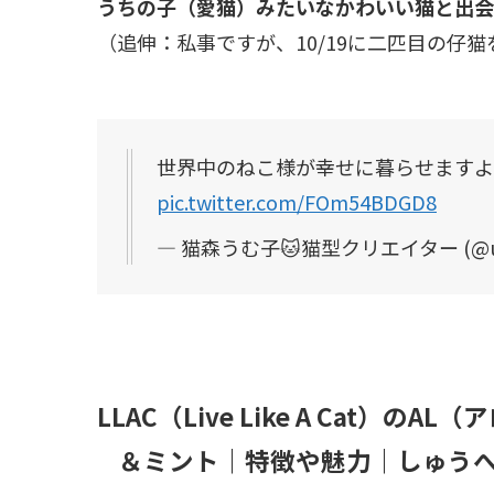
うちの子（愛猫）みたいなかわいい猫と出会
（追伸：私事ですが、10/19に二匹目の仔猫
世界中のねこ様が幸せに暮らせますよう
pic.twitter.com/FOm54BDGD8
— 猫森うむ子🐱猫型クリエイター (@umu
LLAC（Live Like A Cat
＆ミント｜特徴や魅力｜しゅうへい氏