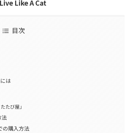
Live Like A Cat
目次
めには
）
またたび屋」
方法
通）での購入方法