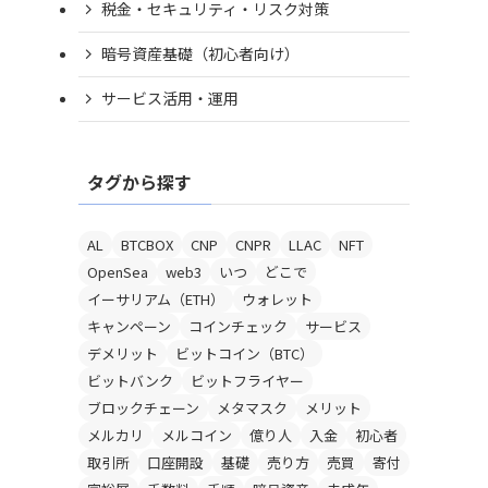
税金・セキュリティ・リスク対策
暗号資産基礎（初心者向け）
サービス活用・運用
タグから探す
AL
BTCBOX
CNP
CNPR
LLAC
NFT
OpenSea
web3
いつ
どこで
イーサリアム（ETH）
ウォレット
キャンペーン
コインチェック
サービス
デメリット
ビットコイン（BTC）
ビットバンク
ビットフライヤー
ブロックチェーン
メタマスク
メリット
メルカリ
メルコイン
億り人
入金
初心者
取引所
口座開設
基礎
売り方
売買
寄付