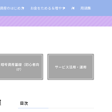
資産のはじめ方
お金をためる＆増やす
AI
用語集
暗号資産基礎（初心者向
サービス活用・運用
け）
買
目次