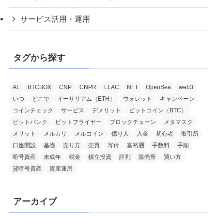
サービス活用・運用
タグから探す
AL
BTCBOX
CNP
CNPR
LLAC
NFT
OpenSea
web3
いつ
どこで
イーサリアム（ETH）
ウォレット
キャンペーン
コインチェック
サービス
デメリット
ビットコイン（BTC）
ビットバンク
ビットフライヤー
ブロックチェーン
メタマスク
メリット
メルカリ
メルコイン
億り人
入金
初心者
取引所
口座開設
基礎
売り方
売買
寄付
富裕層
手数料
手順
暗号資産
未成年
税金
積立投資
評判
販売所
買い方
貸暗号資産
資産運用
アーカイブ