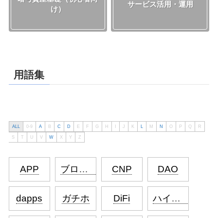
サービス活用・運用
け）
用語集
ALL
0-9
A
B
C
D
E
F
G
H
I
J
K
L
M
N
O
P
Q
R
S
T
U
V
W
X
Y
Z
APP
ブロックチェーン（Blockchain）
CNP
DAO
dapps
ガチホ
DiFi
ハイコンテクスト