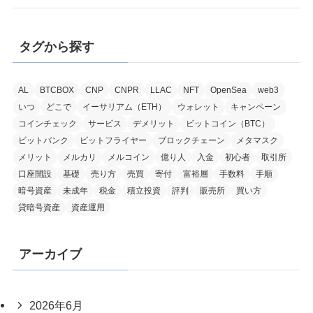
タグから探す
AL
BTCBOX
CNP
CNPR
LLAC
NFT
OpenSea
web3
いつ
どこで
イーサリアム（ETH）
ウォレット
キャンペーン
コインチェック
サービス
デメリット
ビットコイン（BTC）
ビットバンク
ビットフライヤー
ブロックチェーン
メタマスク
メリット
メルカリ
メルコイン
億り人
入金
初心者
取引所
口座開設
基礎
売り方
売買
寄付
富裕層
手数料
手順
暗号資産
未成年
税金
積立投資
評判
販売所
買い方
貸暗号資産
資産運用
アーカイブ
2026年6月