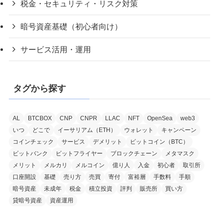
税金・セキュリティ・リスク対策
暗号資産基礎（初心者向け）
サービス活用・運用
タグから探す
AL
BTCBOX
CNP
CNPR
LLAC
NFT
OpenSea
web3
いつ
どこで
イーサリアム（ETH）
ウォレット
キャンペーン
コインチェック
サービス
デメリット
ビットコイン（BTC）
ビットバンク
ビットフライヤー
ブロックチェーン
メタマスク
メリット
メルカリ
メルコイン
億り人
入金
初心者
取引所
口座開設
基礎
売り方
売買
寄付
富裕層
手数料
手順
暗号資産
未成年
税金
積立投資
評判
販売所
買い方
貸暗号資産
資産運用