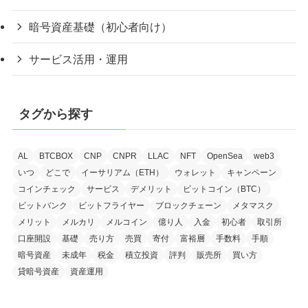
暗号資産基礎（初心者向け）
サービス活用・運用
タグから探す
AL
BTCBOX
CNP
CNPR
LLAC
NFT
OpenSea
web3
いつ
どこで
イーサリアム（ETH）
ウォレット
キャンペーン
コインチェック
サービス
デメリット
ビットコイン（BTC）
ビットバンク
ビットフライヤー
ブロックチェーン
メタマスク
メリット
メルカリ
メルコイン
億り人
入金
初心者
取引所
口座開設
基礎
売り方
売買
寄付
富裕層
手数料
手順
暗号資産
未成年
税金
積立投資
評判
販売所
買い方
貸暗号資産
資産運用